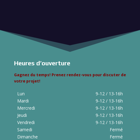
Heures d’ouverture
Gagnez du temps! Prenez rendez-vous pour discuter de
votre projet!
Lun
9-12 / 13-16h
Mardi
9-12 / 13-16h
Mercredi
9-12 / 13-16h
Jeudi
9-12 / 13-16h
Vendredi
9-12 / 13-16h
Samedi
Fermé
Dimanche
Fermé